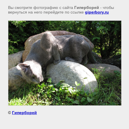
Вы смотрите фотографию с сайта
Гиперборей
- чтобы
вернуться на него перейдите по ссылке
giperbory.ru
©
Гиперборей